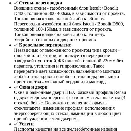
Стены, перегородки
Внешние стены - газобетонный блок Istcult / Bonolit
D400, толщиной 300-400мм, в зависимости от проекта.
Тонкошовная кладка на клей либо клей-пену.
Перегородки -газобетонный блок Istcult / Bonolit D500,
толщиной 100-150мм, в зависимости от проекта.
Тонкошовная кладка на клей либо клей-пену.
Устройство оконных и дверных проемов.
Кровельное перекрытие
Независимо от заложенного проектом типа кровли -
плоской или скатной, используется перекрытие
заводской пустотной ЖБ плитой толщиной 220мм без
парапета, утепления и гидроизоляции. Такое
перекрытие дает возможность дальнейшего монтажа
любого типа кровли и любого типа подкровельного
пространства - холодный чердак или мансарда.
Окна и двери
Окна и балконные двери ПВХ, базовый профиль Rehau
с двухкамерным энергоэффективным стеклопакетом (3
стекла), белые. Возможно изменение формулы
стеклопакета, изменение профиля, использования
энергосберегающих стекол, ламинации в любой цвет -
при обсуждении с менеджером.
Услуги
Паспорты качества на все железобетонные изделия