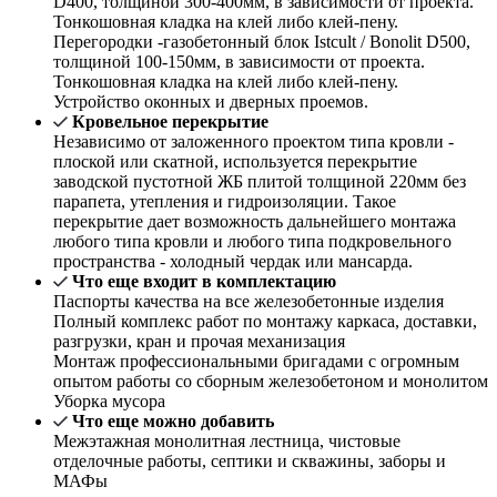
D400, толщиной 300-400мм, в зависимости от проекта.
Тонкошовная кладка на клей либо клей-пену.
Перегородки -газобетонный блок Istcult / Bonolit D500,
толщиной 100-150мм, в зависимости от проекта.
Тонкошовная кладка на клей либо клей-пену.
Устройство оконных и дверных проемов.
Кровельное перекрытие
Независимо от заложенного проектом типа кровли -
плоской или скатной, используется перекрытие
заводской пустотной ЖБ плитой толщиной 220мм без
парапета, утепления и гидроизоляции. Такое
перекрытие дает возможность дальнейшего монтажа
любого типа кровли и любого типа подкровельного
пространства - холодный чердак или мансарда.
Что еще входит в комплектацию
Паспорты качества на все железобетонные изделия
Полный комплекс работ по монтажу каркаса, доставки,
разгрузки, кран и прочая механизация
Монтаж профессиональными бригадами с огромным
опытом работы со сборным железобетоном и монолитом
Уборка мусора
Что еще можно добавить
Межэтажная монолитная лестница, чистовые
отделочные работы, септики и скважины, заборы и
МАФы