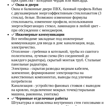
пространства - холодный чердак или мансарда.
Окна и двери
Окна и балконные двери ПВХ, базовый профиль Rehau
с двухкамерным энергоэффективным стеклопакетом (3
стекла), белые. Возможно изменение формулы
стеклопакета, изменение профиля, использования
энергосберегающих стекол, ламинации в любой цвет -
при обсуждении с менеджером.
Инженерные коммуникации
Все необходиме закладные под инженерные
коммуникации для ввода в дом: канализация, вода,
электричество.
Отопление - гребенки в котельной, трубы из сшитого
полиэтилена, лучевая схема (без соединений до
кажлдого радиатора), скрытый монтаж труб. Стальные
панельные радиаторы.
Электрика - скрытая разводка медным кабелем,
заземление, формирование электрощитка на
качественных компонентах, выводы под уличные
потребители
Канализация - устройство фановых стояков с выводом
на кровлю, подключение мокрых точек(стиральная
машина, раковины, унитазы)
Черновые отделочные работы
Штукатурка и шпаклевка внутренних стен гипсовыми и